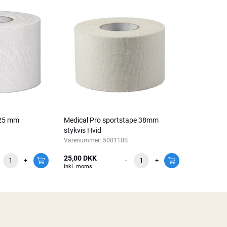
 25 mm
Medical Pro sportstape 38mm
stykvis Hvid
Varenummer:
500110S
25,00 DKK
+
-
+
inkl. moms