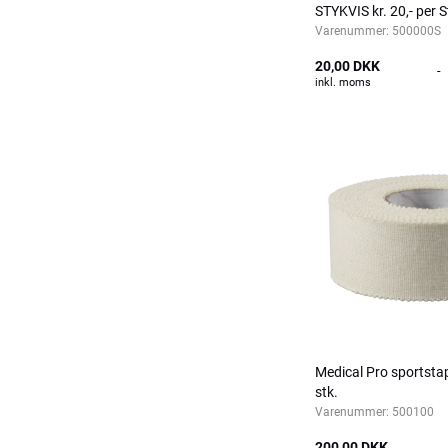
STYKVIS kr. 20,- per S
Varenummer:
500000S
20,00 DKK
-
inkl. moms
Medical Pro sportst
stk.
Varenummer:
500100
200,00 DKK