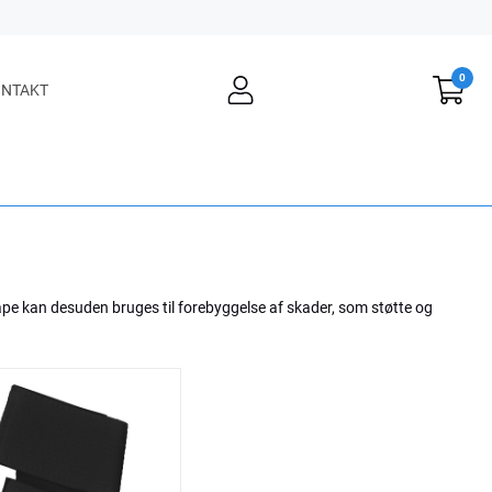
0
user
NTAKT
light
ape kan desuden bruges til forebyggelse af skader, som støtte og