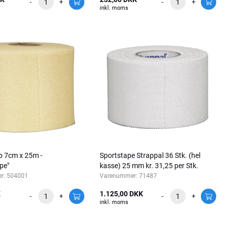
-
+
-
+
inkl. moms
 7cm x 25m -
Sportstape Strappal 36 Stk. (hel
ape"
kasse) 25 mm kr. 31,25 per Stk.
r:
504001
Varenummer:
71487
K
1.125,00 DKK
-
+
-
+
inkl. moms