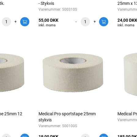
tk.
- Stykvis
25mm x 1
Varenummer:
500310S
Varenumme
55,00 DKK
24,00 DK
+
-
+
inkl. moms
inkl. moms
ape 25mm 12
Medical Pro sportstape 25mm
Medical P
stykvis
Varenumme
Varenummer:
500100S
19,00 DKK
185,00 D