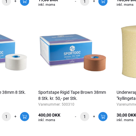
+
-
+
inkl. moms
inkl. moms
e 38mm 8 Stk.
Sportstape Rigid Tape Brown 38mm
Underwrap
8 Stk. kr. 50,- per Stk.
"kyllinget
Varenummer:
500310
Varenumme
400,00 DKK
30,00 DK
+
-
+
inkl. moms
inkl. moms