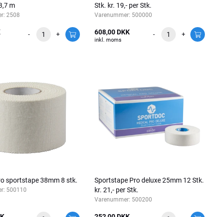
3,7 m
Stk. kr. 19,- per Stk.
r:
2508
Varenummer:
500000
K
608,00 DKK
-
+
-
+
inkl. moms
ro sportstape 38mm 8 stk.
Sportstape Pro deluxe 25mm 12 Stk.
kr. 21,- per Stk.
r:
500110
Varenummer:
500200
KK
252,00 DKK