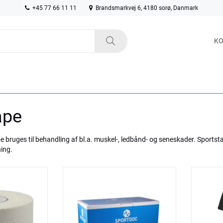
+45 77 66 11 11
Brandsmarkvej 6, 4180 sorø, Danmark
KO
ape
bruges til behandling af bl.a. muskel-, ledbånd- og seneskader. Sportst
ing.