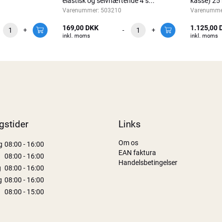
elastisk og selvhæftende 4 s...
kasse) 25 
Varenummer:
503210
Varenumme
169,00 DKK
1.125,00 
+
-
+
inkl. moms
inkl. moms
gstider
Links
Om os
g
08:00 - 16:00
EAN faktura
08:00 - 16:00
Handelsbetingelser
g
08:00 - 16:00
g
08:00 - 16:00
08:00 - 15:00