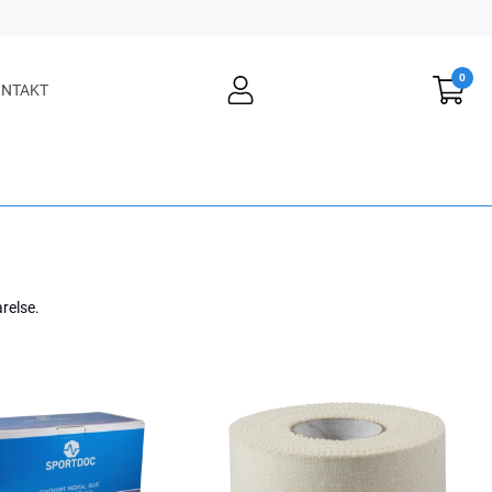
0
user
NTAKT
light
relse.