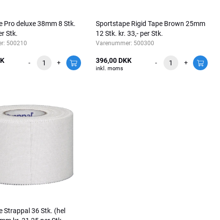
e Pro deluxe 38mm 8 Stk.
Sportstape Rigid Tape Brown 25mm
er Stk.
12 Stk. kr. 33,- per Stk.
r:
500210
Varenummer:
500300
KK
396,00 DKK
-
+
-
+
inkl. moms
 Strappal 36 Stk. (hel