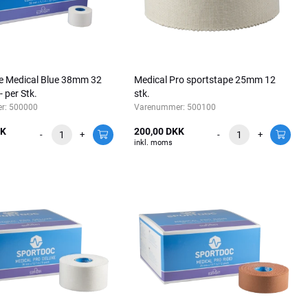
e Medical Blue 38mm 32
Medical Pro sportstape 25mm 12
,- per Stk.
stk.
r:
500000
Varenummer:
500100
KK
200,00 DKK
-
+
-
+
inkl. moms