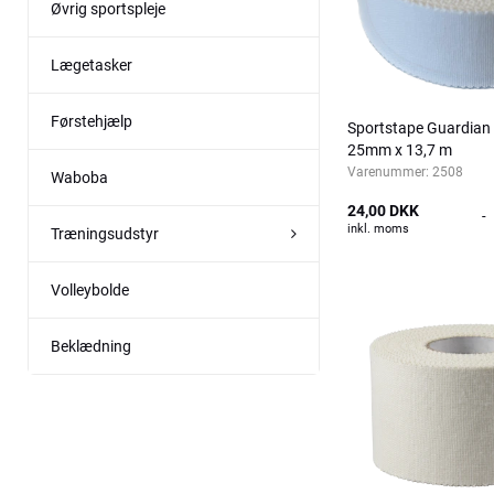
Øvrig sportspleje
Lægetasker
Førstehjælp
Sportstape Guardian
25mm x 13,7 m
Varenummer:
2508
Waboba
24,00 DKK
-
inkl. moms
Træningsudstyr
Volleybolde
Beklædning