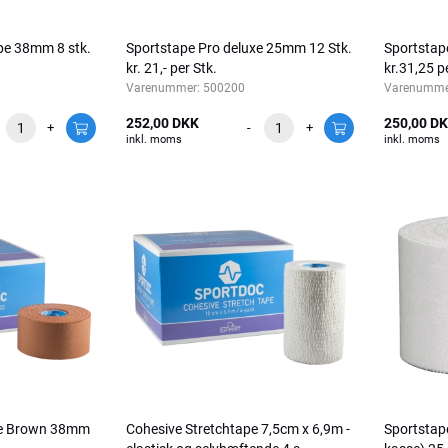
pe 38mm 8 stk.
Sportstape Pro deluxe 25mm 12 Stk.
Sportstap
kr. 21,- per Stk.
kr.31,25 p
Varenummer:
500200
Varenumme
252,00 DKK
250,00 D
+
-
+
inkl. moms
inkl. moms
pe Brown 38mm
Cohesive Stretchtape 7,5cm x 6,9m -
Sportstape