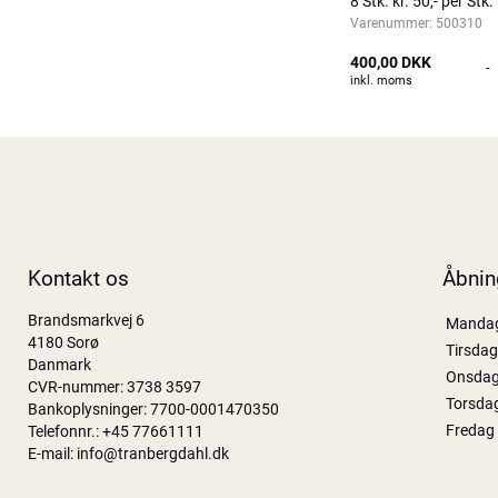
8 Stk. kr. 50,- per Stk.
Varenummer:
500310
400,00 DKK
-
inkl. moms
Kontakt os
Åbnin
Brandsmarkvej 6
Manda
4180 Sorø
Tirsdag
Danmark
Onsda
CVR-nummer: 3738 3597
Torsda
Bankoplysninger: 7700-0001470350
Fredag
Telefonnr.:
+45 77661111
E-mail:
info@tranbergdahl.dk