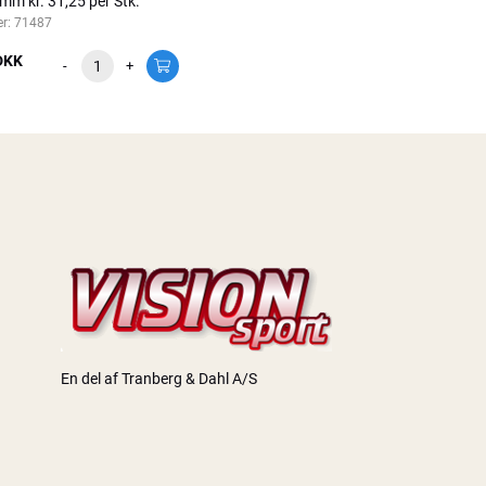
mm kr. 31,25 per Stk.
r:
71487
DKK
-
+
En del af Tranberg & Dahl A/S