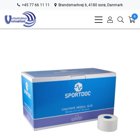
+45 77 66 11 11
Brandsmarkvej 6, 4180 sorø, Danmark
0
bars
user
search
light
light
light