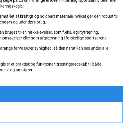
 kegle på 23 cm i orange er ideel til træning, sportsaktiviteter eller
keringskegle.
emstillet af kraftigt og holdbart materiale, hvilket gør den robust til
endørs og udendørs brug.
n bruges til en række øvelser, som f.eks. agilitytræning,
tionsøvelser eller som afgrænsning i forskellige sportsgrene.
 orange farve sikrer synlighed, så den nemt kan ses under alle
gle er et praktisk og funktionelt træningsredskab til både
onelle og amatører.