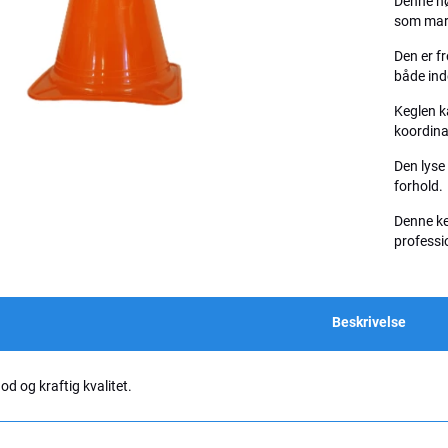
Denne høj
som mar
Den er fr
både ind
Keglen ka
koordina
Den lyse
forhold.
Denne ke
professi
Beskrivelse
god og kraftig kvalitet.