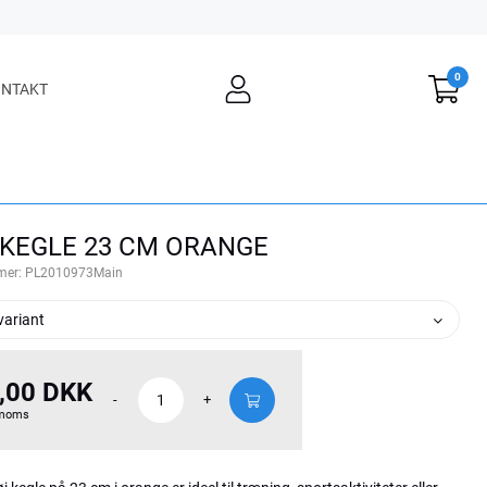
0
user
NTAKT
light
 KEGLE 23 CM ORANGE
mer:
PL2010973Main
variant
,00 DKK
-
+
 moms