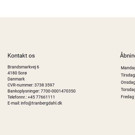
Kontakt os
Åbnin
Brandsmarkvej 6
Manda
4180 Sorø
Tirsdag
Danmark
Onsda
CVR-nummer: 3738 3597
Torsda
Bankoplysninger: 7700-0001470350
Fredag
Telefonnr.:
+45 77661111
E-mail:
info@tranbergdahl.dk