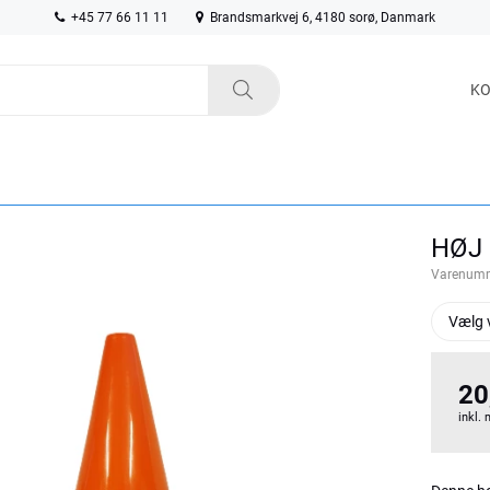
+45 77 66 11 11
Brandsmarkvej 6, 4180 sorø, Danmark
KO
HØJ
Varenum
Vælg 
20
inkl.