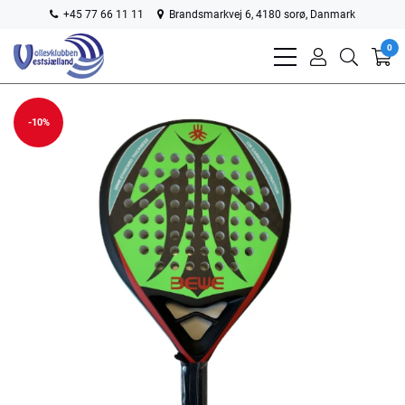
+45 77 66 11 11
Brandsmarkvej 6, 4180 sorø, Danmark
0
bars
user
search
light
light
light
-10%