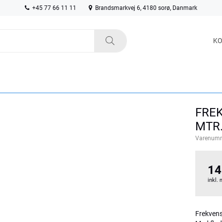
+45 77 66 11 11
Brandsmarkvej 6, 4180 sorø, Danmark
KO
FREK
MTR
Varenum
14
inkl.
Frekvens