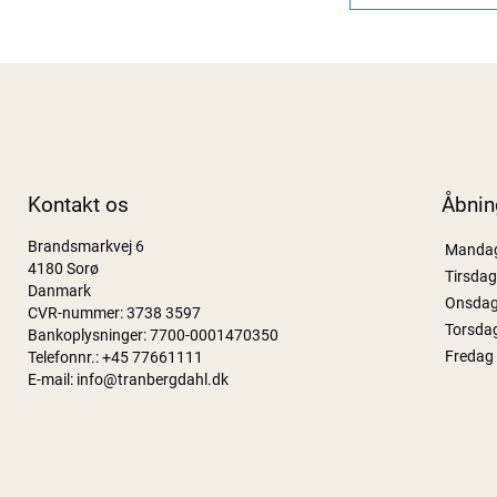
Kontakt os
Åbnin
Brandsmarkvej 6
Manda
4180 Sorø
Tirsdag
Danmark
Onsda
CVR-nummer: 3738 3597
Torsda
Bankoplysninger: 7700-0001470350
Fredag
Telefonnr.:
+45 77661111
E-mail:
info@tranbergdahl.dk