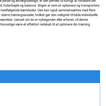
 pinde og letvægtsdesign, er den perfekt til hurtigt at forbedre din
d, fodarbejde og balance. Stigen er nem at opbevare og transportere
 medfølgende bæretaske. Den kan også sammensættes med flere
r større træningsarealer, hvilket gør den velegnet til både individuelle
eøvelser. Uanset om du er nybegynder eller erfaren, vil denne
ionsstige være et effektivt redskab til at optimere din træning.