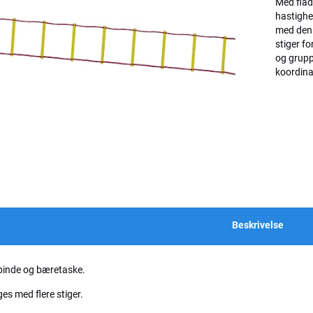
Med flade
hastighe
med den
stiger fo
og grupp
koordinat
Beskrivelse
 pinde og bæretaske.
 med flere stiger.