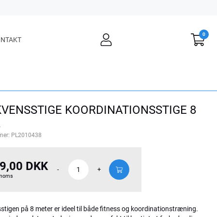
0
user
NTAKT
light
VENSSTIGE KOORDINATIONSSTIGE 8
.
mer:
PL2010438
9,00 DKK
-
+
 moms
stigen på 8 meter er ideel til både fitness og koordinationstræning.