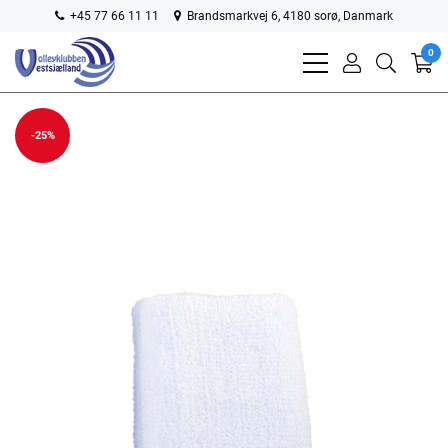
+45 77 66 11 11
Brandsmarkvej 6, 4180 sorø, Danmark
0
bars
user
search
light
light
light
-25%