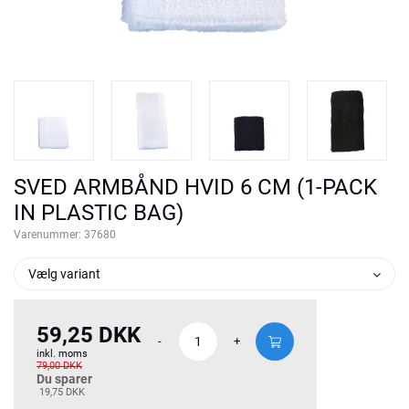
SVED ARMBÅND HVID 6 CM (1-PACK
IN PLASTIC BAG)
Varenummer:
37680
Vælg variant
59,25 DKK
-
+
inkl. moms
79,00 DKK
Du sparer
19,75 DKK