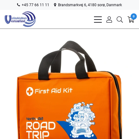
+45 77 66 11 11
Brandsmarkvej 6, 4180 sorø, Danmark
0
bars
user
search
light
light
light