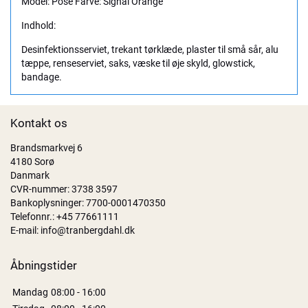
Model: Pose Farve: Signal Orange
Indhold:
Desinfektionsserviet, trekant tørklæde, plaster til små sår, alu
tæppe, renseserviet, saks, væske til øje skyld, glowstick,
bandage.
Kontakt os
Brandsmarkvej 6
4180 Sorø
Danmark
CVR-nummer: 3738 3597
Bankoplysninger: 7700-0001470350
Telefonnr.:
+45 77661111
E-mail:
info@tranbergdahl.dk
Åbningstider
Mandag
08:00 - 16:00