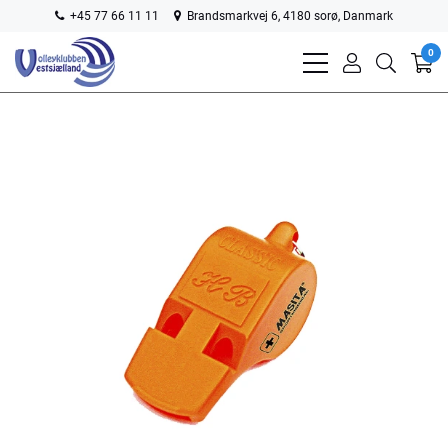
+45 77 66 11 11
Brandsmarkvej 6, 4180 sorø, Danmark
0
bars
user
search
light
light
light