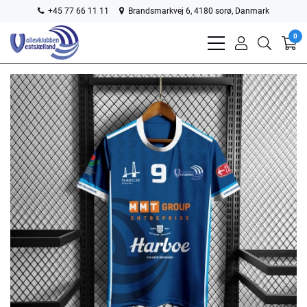
+45 77 66 11 11
Brandsmarkvej 6, 4180 sorø, Danmark
0
bars
user
search
light
light
light