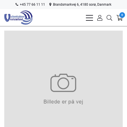
+45 77 66 11 11
Brandsmarkvej 6, 4180 sorø, Danmark
0
bars
user
search
light
light
light